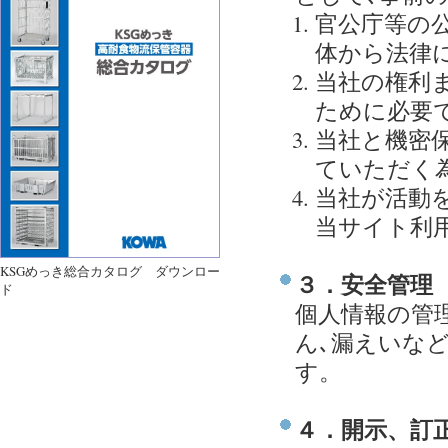
官公庁等の
体から法律
当社の権利
ために必要
当社と機密
ていただく
当社が活動
当サイト利
KSGめっき総合カタログ ダウンロー
３．安全管理
ド
個人情報の管
ん､漏えいな
す。
４．開示、訂